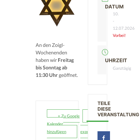
DATUM
10.
-
12.07.2026
Vorbei!
An den Zoigl-
Wochenenden
haben wir
Freitag
UHRZEIT
bis Sonntag ab
Ganztägig
11:30 Uhr
geöffnet.
TEILE
DIESE
VERANSTALTUNG
+ Zu Google
+ iCal /
Kalender
Outlook
hinzufügen
export